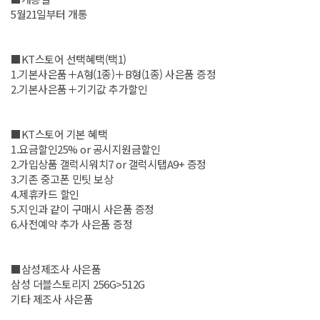
5월21일부터 개통
■KT스토어 선택혜택(택1)
1.기본사은품＋A형(1종)＋B형(1종) 사은품 증정
2.기본사은품＋기기값 추가할인
■KT스토어 기본 혜택
1.요금할인25% or 공시지원금할인
2.가입상품 갤럭시워치7 or 갤럭시탭A9+ 증정
3.기존 중고폰 민팃 보상
4.제휴카드 할인
5.지인과 같이 구매시 사은품 증정
6.사전예약 추가 사은품 증정
■삼성제조사 사은품
삼성 더블스토리지 256G>512G
기타 제조사 사은품