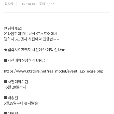
작성일
2025-04-04
조회
6,532
안녕하세요!
온라인판매1위! 공식KT스토어에서
갤럭시S25엣지 사전예약 진행합니다
★갤럭시S25엣지 사전예약 혜택 안내★
■사전예약신청하기 URL :
https://www.ktstore.net/res_model/event_s25_edge.php
■사전예약기간
~5월 20일까지
■배송일
5월19일부터 순차발송
■개통일