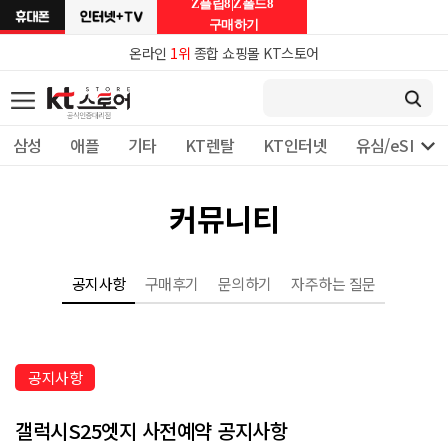
Z플립8|Z폴드8
구매하기
온라인
1위
종합 쇼핑몰 KT스토어

삼성
애플
기타
KT렌탈
KT인터넷
유심/eSIM 
커뮤니티
공지사항
구매후기
문의하기
자주하는 질문
공지사항
갤럭시S25엣지 사전예약 공지사항