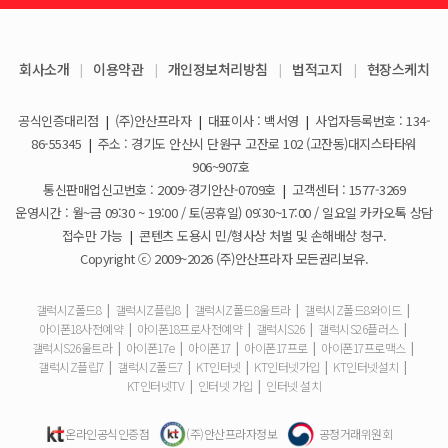
KT스토어 지원금이 신청서에 표시되지 않습니다
갤럭시S26 / 아이폰17e 공통지원금 상향!
2026-03-25
회사소개
|
이용약관
|
개인정보처리방침
|
법적고지
|
현장스케치
아이폰17e 사전예약 공지사항
휴대폰 일시불로 구매도 가능한가요?
2026-03-08
공식인증대리점
|
(주)안산프라자
|
대표이사 : 백서영
|
사업자등록번호 : 134-
갤럭시S26 사전예약 공지사항
요금제 변경은 언제할 수 있나요?
2026-02-10
86-55345
|
주소 : 경기도 안산시 단원구 고잔로 102 (고잔동)대지스타타워
906~907호
더블할인카드는 어떻게 등록 하나요?
통신판매업신고번호 : 2009-경기안산-0709호
|
고객센터 : 1577-3269
운영시간 : 월~금 09:30 ~ 19:00 / 토(공휴일) 09:30~17:00 / 일요일 카카오톡 상담
휴대폰 구매 후 불량이면 어떻게 하나요?
접수만 가능
|
콘텐츠 도용시 민/형사상 처벌 및 손해배상 청구.
Copyright ⓒ 2009~2026 (주)안산프라자 모든권리보유.
개통철회는 어떻게 할 수 있나요?
갤럭시Z폴드8
|
갤럭시Z플립8
|
갤럭시Z폴드8울트라
|
갤럭시Z폴드8와이드
|
아이폰18사전예약
|
아이폰18프로사전예약
|
갤럭시S26
|
갤럭시S26플러스
|
ESIM 발급 방법은 어떻게 되나요?
갤럭시S26울트라
|
아이폰17e
|
아이폰17
|
아이폰17프로
|
아이폰17프로맥스
|
갤럭시Z플립7
|
갤럭시Z폴드7
|
KT인터넷
|
KT인터넷가입
|
KT인터넷설치
|
유심은 새로 구매해야 하나요?
KT인터넷TV
|
인터넷 가입
|
인터넷 설치
사은품은 핸드폰과 같이 보내주시나요?
온라인공식인증점
(주)안산프라자정보
공정거래위원회