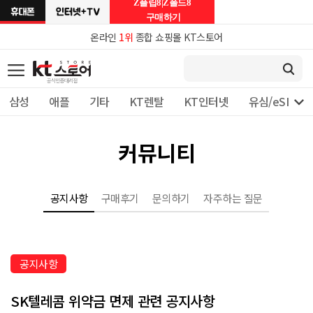
Z플립8|Z폴드8
구매하기
온라인
1위
종합 쇼핑몰 KT스토어

삼성
애플
기타
KT렌탈
KT인터넷
유심/eSIM 
커뮤니티
공지사항
구매후기
문의하기
자주하는 질문
공지사항
SK텔레콤 위약금 면제 관련 공지사항