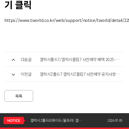
기 클릭
https://www.tworld.co.kr/web/support/notice/tworld/detail/22
다음글
갤럭시폴드7/갤럭시플립7 사전예약 혜택 2025-
07-14
이전글
갤럭시Z폴드7 갤럭시Z플립7 사전예약 공지사항
2025-06-05
목록
신청서 조회는 어떻게 하나요?
갤럭시Z폴드8(와이드/울트라) 갤럭시Z플립8 사전예약 공지사항
2026-07-09