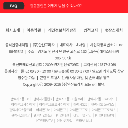
결합할인은 어떻게 받을 수 있나요?
KT스토어 공식 신청서 작성 관련 자주 묻는 질문
2026-05-11
KT스토어 지원금이 신청서에 표시되지 않습니다
갤럭시S26 / 아이폰17e 공통지원금 상향!
2026-03-25
회사소개
|
이용약관
|
개인정보처리방침
|
법적고지
|
현장스케치
아이폰17e 사전예약 공지사항
휴대폰 일시불로 구매도 가능한가요?
2026-03-08
공식인증대리점
|
(주)안산프라자
|
대표이사 : 백서영
|
사업자등록번호 : 134-
갤럭시S26 사전예약 공지사항
요금제 변경은 언제할 수 있나요?
2026-02-10
86-55345
|
주소 : 경기도 안산시 단원구 고잔로 102 (고잔동)대지스타타워
906~907호
더블할인카드는 어떻게 등록 하나요?
통신판매업신고번호 : 2009-경기안산-0709호
|
고객센터 : 1577-3269
운영시간 : 월~금 09:30 ~ 19:00 / 토(공휴일) 09:30~17:00 / 일요일 카카오톡 상담
휴대폰 구매 후 불량이면 어떻게 하나요?
접수만 가능
|
콘텐츠 도용시 민/형사상 처벌 및 손해배상 청구.
Copyright ⓒ 2009~2026 (주)안산프라자 모든권리보유.
개통철회는 어떻게 할 수 있나요?
갤럭시Z폴드8
|
갤럭시Z플립8
|
갤럭시Z폴드8울트라
|
갤럭시Z폴드8와이드
|
아이폰18사전예약
|
아이폰18프로사전예약
|
갤럭시S26
|
갤럭시S26플러스
|
ESIM 발급 방법은 어떻게 되나요?
갤럭시S26울트라
|
아이폰17e
|
아이폰17
|
아이폰17프로
|
아이폰17프로맥스
|
갤럭시Z플립7
|
갤럭시Z폴드7
|
KT인터넷
|
KT인터넷가입
|
KT인터넷설치
|
유심은 새로 구매해야 하나요?
KT인터넷TV
|
인터넷 가입
|
인터넷 설치