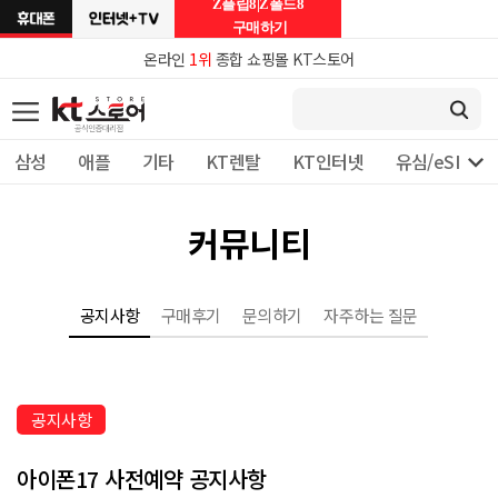
Z플립8|Z폴드8
구매하기
온라인
1위
종합 쇼핑몰 KT스토어

삼성
애플
기타
KT렌탈
KT인터넷
유심/eSIM 
커뮤니티
공지사항
구매후기
문의하기
자주하는 질문
공지사항
아이폰17 사전예약 공지사항