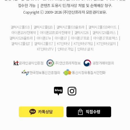
휴대폰 구매 후 불량이면 어떻게 하나요?
접수만 가능
|
콘텐츠 도용시 민/형사상 처벌 및 손해배상 청구.
Copyright ⓒ 2009~2026 (주)안산프라자 모든권리보유.
개통철회는 어떻게 할 수 있나요?
갤럭시Z폴드8
|
갤럭시Z플립8
|
갤럭시Z폴드8울트라
|
갤럭시Z폴드8와이드
|
아이폰18사전예약
|
아이폰18프로사전예약
|
갤럭시S26
|
갤럭시S26플러스
|
ESIM 발급 방법은 어떻게 되나요?
갤럭시S26울트라
|
아이폰17e
|
아이폰17
|
아이폰17프로
|
아이폰17프로맥스
|
갤럭시Z플립7
|
갤럭시Z폴드7
|
KT인터넷
|
KT인터넷가입
|
KT인터넷설치
|
유심은 새로 구매해야 하나요?
KT인터넷TV
|
인터넷 가입
|
인터넷 설치
사은품은 핸드폰과 같이 보내주시나요?
온라인공식인증점
(주)안산프라자정보
공정거래위원회
한국정보통신진흥협회
통신시장유통질서건전화
청소년 요금제는 몇살까지 가입할 수 있어요?
기존 휴대폰은 반납해야하나요?
총 납부해야 할 금액은 어떻게 확인하나요?
위약금은 어떻게 확인하나요?