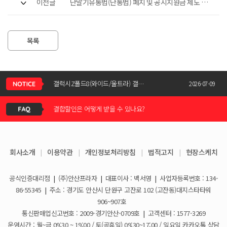
이전글
단말기유통법(단통법) 폐지 및 공시지원금 제도 변
화 안내 2025-07-30
목록
신청서 조회는 어떻게 하나요?
갤럭시Z폴드8(와이드/울트라) 갤럭시Z플립8 사전예약 공지사항
2026-07-09
결합할인은 어떻게 받을 수 있나요?
KT스토어 공식 신청서 작성 관련 자주 묻는 질문
2026-05-11
KT스토어 지원금이 신청서에 표시되지 않습니다
갤럭시S26 / 아이폰17e 공통지원금 상향!
2026-03-25
회사소개
|
이용약관
|
개인정보처리방침
|
법적고지
|
현장스케치
아이폰17e 사전예약 공지사항
휴대폰 일시불로 구매도 가능한가요?
2026-03-08
공식인증대리점
|
(주)안산프라자
|
대표이사 : 백서영
|
사업자등록번호 : 134-
갤럭시S26 사전예약 공지사항
요금제 변경은 언제할 수 있나요?
2026-02-10
86-55345
|
주소 : 경기도 안산시 단원구 고잔로 102 (고잔동)대지스타타워
906~907호
더블할인카드는 어떻게 등록 하나요?
통신판매업신고번호 : 2009-경기안산-0709호
|
고객센터 : 1577-3269
운영시간 : 월~금 09:30 ~ 19:00 / 토(공휴일) 09:30~17:00 / 일요일 카카오톡 상담