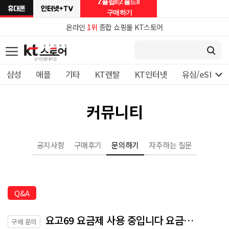
Z플립8|Z폴드8
구매하기
온라인
1위
종합 쇼핑몰 KT스토어

삼성
애플
기타
KT렌탈
KT인터넷
유심/eSIM 
커뮤니티
공지사항
구매후기
문의하기
자주하는 질문
Q&A
요고69 요금제 사용 중입니다 요금제 변경안하고 폴드7 사전예약으로 구매하고 싶은데 좋은방법 있을까요 ?
구매 문의