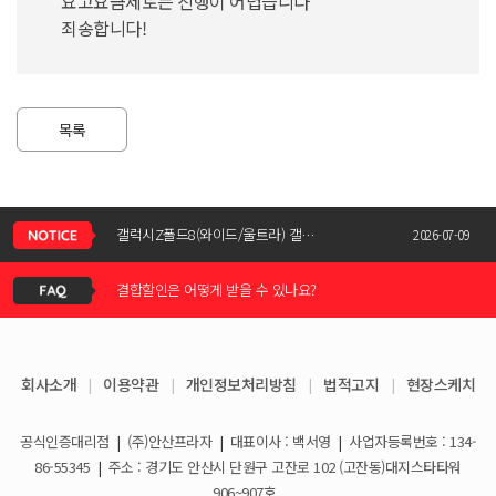
요고요금제로는 진행이 어렵습니다
죄송합니다!
목록
신청서 조회는 어떻게 하나요?
갤럭시Z폴드8(와이드/울트라) 갤럭시Z플립8 사전예약 공지사항
2026-07-09
결합할인은 어떻게 받을 수 있나요?
KT스토어 공식 신청서 작성 관련 자주 묻는 질문
2026-05-11
KT스토어 지원금이 신청서에 표시되지 않습니다
갤럭시S26 / 아이폰17e 공통지원금 상향!
2026-03-25
회사소개
|
이용약관
|
개인정보처리방침
|
법적고지
|
현장스케치
아이폰17e 사전예약 공지사항
휴대폰 일시불로 구매도 가능한가요?
2026-03-08
공식인증대리점
|
(주)안산프라자
|
대표이사 : 백서영
|
사업자등록번호 : 134-
갤럭시S26 사전예약 공지사항
요금제 변경은 언제할 수 있나요?
2026-02-10
86-55345
|
주소 : 경기도 안산시 단원구 고잔로 102 (고잔동)대지스타타워
906~907호