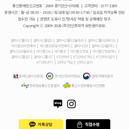
더블할인카드는 어떻게 등록 하나요?
통신판매업신고번호 : 2009-경기안산-0709호
|
고객센터 : 1577-3269
운영시간 : 월~금 09:30 ~ 19:00 / 토(공휴일) 09:30~17:00 / 일요일 카카오톡 상담
휴대폰 구매 후 불량이면 어떻게 하나요?
접수만 가능
|
콘텐츠 도용시 민/형사상 처벌 및 손해배상 청구.
Copyright ⓒ 2009~2026 (주)안산프라자 모든권리보유.
개통철회는 어떻게 할 수 있나요?
갤럭시Z폴드8
|
갤럭시Z플립8
|
갤럭시Z폴드8울트라
|
갤럭시Z폴드8와이드
|
아이폰18사전예약
|
아이폰18프로사전예약
|
갤럭시S26
|
갤럭시S26플러스
|
ESIM 발급 방법은 어떻게 되나요?
갤럭시S26울트라
|
아이폰17e
|
아이폰17
|
아이폰17프로
|
아이폰17프로맥스
|
갤럭시Z플립7
|
갤럭시Z폴드7
|
KT인터넷
|
KT인터넷가입
|
KT인터넷설치
|
유심은 새로 구매해야 하나요?
KT인터넷TV
|
인터넷 가입
|
인터넷 설치
사은품은 핸드폰과 같이 보내주시나요?
온라인공식인증점
(주)안산프라자정보
공정거래위원회
한국정보통신진흥협회
통신시장유통질서건전화
청소년 요금제는 몇살까지 가입할 수 있어요?
기존 휴대폰은 반납해야하나요?
총 납부해야 할 금액은 어떻게 확인하나요?