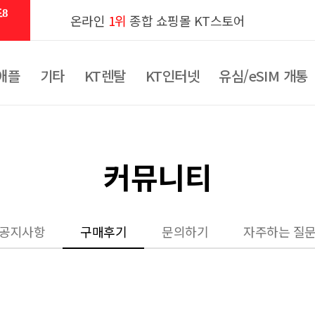
8
온라인
1위
종합 쇼핑몰 KT스토어
애플
기타
KT렌탈
KT인터넷
유심/eSIM 개통
커뮤니티
공지사항
구매후기
문의하기
자주하는 질