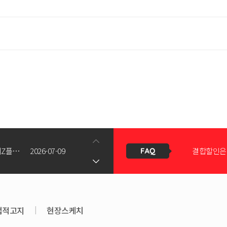
신청서 조회
갤럭시Z폴드8(와이드/울트라) 갤럭시Z플립8 사전예약 공지사항
2026-07-09
결합할인은 
KT스토어 공식 신청서 작성 관련 자주 묻는 질문
2026-05-11
KT스토어
법적고지
|
현장스케치