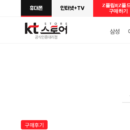
Z플립8|Z폴드
구매하기
삼성
구매후기