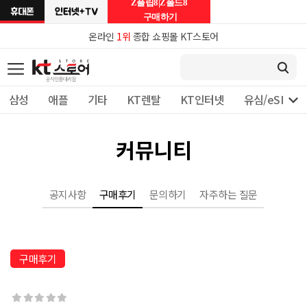
Z플립8|Z폴드8
구매하기
온라인
1위
종합 쇼핑몰 KT스토어

삼성
애플
기타
KT렌탈
KT인터넷
유심/eSIM 
커뮤니티
공지사항
구매후기
문의하기
자주하는 질문
구매후기




