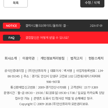
수정 / 삭제
목록
신청서 조회는 어떻게 하나요?
갤럭시Z폴드8(와이드/울트라) 갤럭시Z플립8 사전예약 공지사항
2026-07-09
결합할인은 어떻게 받을 수 있나요?
KT스토어 공식 신청서 작성 관련 자주 묻는 질문
2026-05-11
KT스토어 지원금이 신청서에 표시되지 않습니다
갤럭시S26 / 아이폰17e 공통지원금 상향!
2026-03-25
회사소개
|
이용약관
|
개인정보처리방침
|
법적고지
|
현장스케치
아이폰17e 사전예약 공지사항
휴대폰 일시불로 구매도 가능한가요?
2026-03-08
공식인증대리점
|
(주)안산프라자
|
대표이사 : 백서영
|
사업자등록번호 : 134-
갤럭시S26 사전예약 공지사항
요금제 변경은 언제할 수 있나요?
2026-02-10
86-55345
|
주소 : 경기도 안산시 단원구 고잔로 102 (고잔동)대지스타타워
906~907호
더블할인카드는 어떻게 등록 하나요?
통신판매업신고번호 : 2009-경기안산-0709호
|
고객센터 : 1577-3269
운영시간 : 월~금 09:30 ~ 19:00 / 토(공휴일) 09:30~17:00 / 일요일 카카오톡 상담
휴대폰 구매 후 불량이면 어떻게 하나요?
접수만 가능
|
콘텐츠 도용시 민/형사상 처벌 및 손해배상 청구.
Copyright ⓒ 2009~2026 (주)안산프라자 모든권리보유.