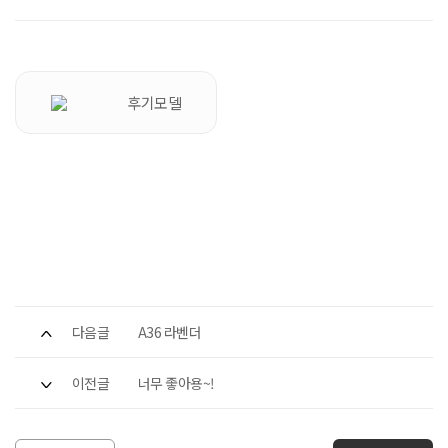
후기모델
다음글
A36 라벤더
이전글
너무 좋아용~!