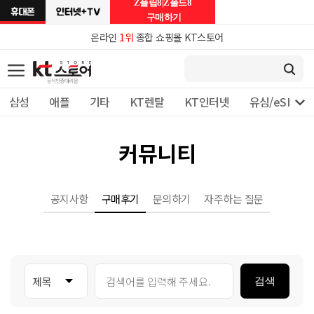
Z플립8|Z폴드8
구매하기
온라인
1위
종합 쇼핑몰 KT스토어

삼성
애플
기타
KT렌탈
KT인터넷
유심/eSIM 
커뮤니티
공지사항
구매후기
문의하기
자주하는 질문
검색