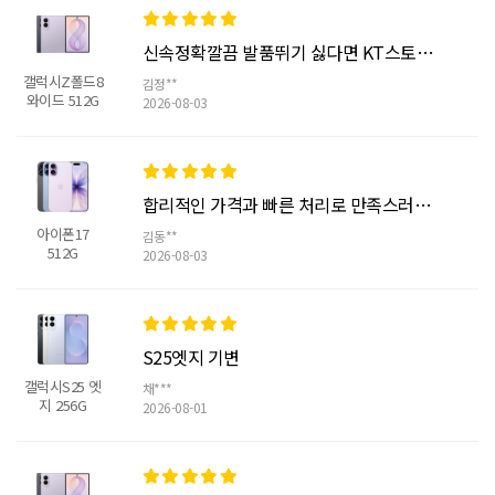
신속정확깔끔 발품뛰기 싫다면 KT스토어에서
갤럭시Z폴드8
김정**
와이드 512G
2026-08-03
합리적인 가격과 빠른 처리로 만족스러운 기변
아이폰17
김동**
512G
2026-08-03
S25엣지 기변
갤럭시S25 엣
채***
지 256G
2026-08-01