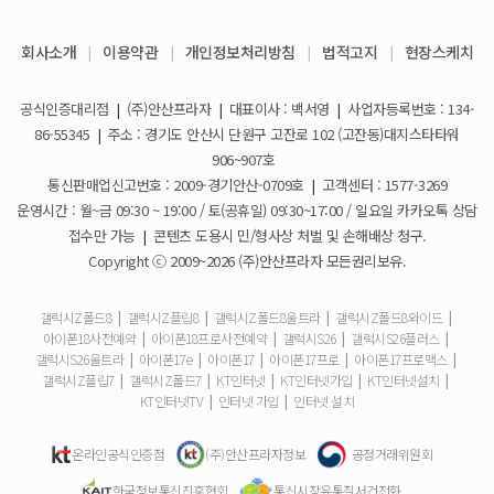
KT스토어 지원금이 신청서에 표시되지 않습니다
갤럭시S26 / 아이폰17e 공통지원금 상향!
2026-03-25
회사소개
|
이용약관
|
개인정보처리방침
|
법적고지
|
현장스케치
아이폰17e 사전예약 공지사항
휴대폰 일시불로 구매도 가능한가요?
2026-03-08
공식인증대리점
|
(주)안산프라자
|
대표이사 : 백서영
|
사업자등록번호 : 134-
갤럭시S26 사전예약 공지사항
요금제 변경은 언제할 수 있나요?
2026-02-10
86-55345
|
주소 : 경기도 안산시 단원구 고잔로 102 (고잔동)대지스타타워
906~907호
더블할인카드는 어떻게 등록 하나요?
통신판매업신고번호 : 2009-경기안산-0709호
|
고객센터 : 1577-3269
운영시간 : 월~금 09:30 ~ 19:00 / 토(공휴일) 09:30~17:00 / 일요일 카카오톡 상담
휴대폰 구매 후 불량이면 어떻게 하나요?
접수만 가능
|
콘텐츠 도용시 민/형사상 처벌 및 손해배상 청구.
Copyright ⓒ 2009~2026 (주)안산프라자 모든권리보유.
개통철회는 어떻게 할 수 있나요?
갤럭시Z폴드8
|
갤럭시Z플립8
|
갤럭시Z폴드8울트라
|
갤럭시Z폴드8와이드
|
아이폰18사전예약
|
아이폰18프로사전예약
|
갤럭시S26
|
갤럭시S26플러스
|
ESIM 발급 방법은 어떻게 되나요?
갤럭시S26울트라
|
아이폰17e
|
아이폰17
|
아이폰17프로
|
아이폰17프로맥스
|
갤럭시Z플립7
|
갤럭시Z폴드7
|
KT인터넷
|
KT인터넷가입
|
KT인터넷설치
|
유심은 새로 구매해야 하나요?
KT인터넷TV
|
인터넷 가입
|
인터넷 설치
사은품은 핸드폰과 같이 보내주시나요?
온라인공식인증점
(주)안산프라자정보
공정거래위원회
한국정보통신진흥협회
통신시장유통질서건전화