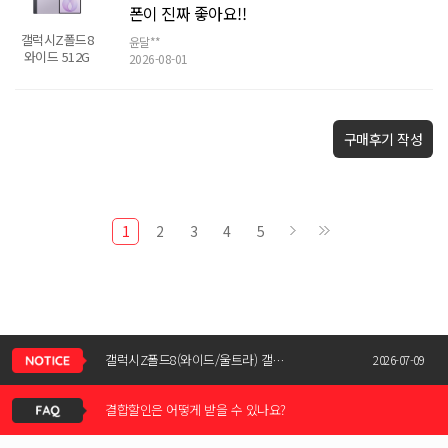
폰이 진짜 좋아요!!
갤럭시Z폴드8
윤달**
와이드 512G
2026-08-01
구매후기 작성
1
2
3
4
5
신청서 조회는 어떻게 하나요?
갤럭시Z폴드8(와이드/울트라) 갤럭시Z플립8 사전예약 공지사항
2026-07-09
결합할인은 어떻게 받을 수 있나요?
KT스토어 공식 신청서 작성 관련 자주 묻는 질문
2026-05-11