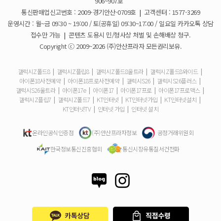
906~907호
더블할인카드는 어떻게 등록 하나요?
통신판매업신고번호 : 2009-경기안산-0709호
|
고객센터 : 1577-3269
운영시간 : 월~금 09:30 ~ 19:00 / 토(공휴일) 09:30~17:00 / 일요일 카카오톡 상담
휴대폰 구매 후 불량이면 어떻게 하나요?
접수만 가능
|
콘텐츠 도용시 민/형사상 처벌 및 손해배상 청구.
Copyright ⓒ 2009~2026 (주)안산프라자 모든권리보유.
개통철회는 어떻게 할 수 있나요?
갤럭시Z폴드8
|
갤럭시Z플립8
|
갤럭시Z폴드8울트라
|
갤럭시Z폴드8와이드
|
아이폰18사전예약
|
아이폰18프로사전예약
|
갤럭시S26
|
갤럭시S26플러스
|
ESIM 발급 방법은 어떻게 되나요?
갤럭시S26울트라
|
아이폰17e
|
아이폰17
|
아이폰17프로
|
아이폰17프로맥스
|
갤럭시Z플립7
|
갤럭시Z폴드7
|
KT인터넷
|
KT인터넷가입
|
KT인터넷설치
|
유심은 새로 구매해야 하나요?
KT인터넷TV
|
인터넷 가입
|
인터넷 설치
사은품은 핸드폰과 같이 보내주시나요?
온라인공식인증점
(주)안산프라자정보
공정거래위원회
한국정보통신진흥협회
통신시장유통질서건전화
청소년 요금제는 몇살까지 가입할 수 있어요?
기존 휴대폰은 반납해야하나요?
총 납부해야 할 금액은 어떻게 확인하나요?