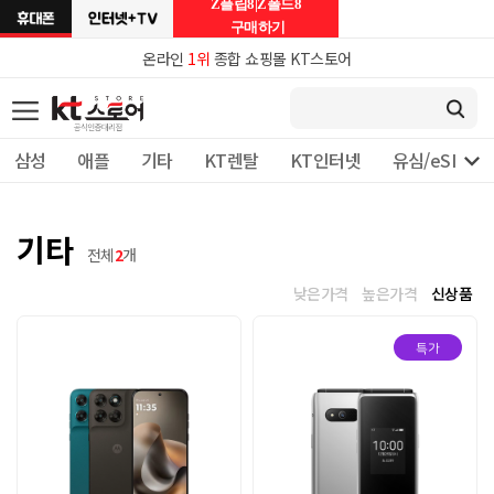
Z플립8|Z폴드8
구매하기
온라인
1위
종합 쇼핑몰 KT스토어

삼성
애플
기타
KT렌탈
KT인터넷
유심/eSIM 
기타
전체
2
개
낮은가격
높은가격
신상품
특가