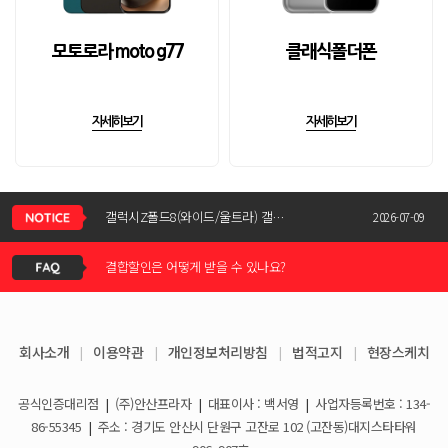
모토로라 moto g77
클래식폴더폰
자세히보기
자세히보기
신청서 조회는 어떻게 하나요?
갤럭시Z폴드8(와이드/울트라) 갤럭시Z플립8 사전예약 공지사항
2026-07-09
결합할인은 어떻게 받을 수 있나요?
KT스토어 공식 신청서 작성 관련 자주 묻는 질문
2026-05-11
KT스토어 지원금이 신청서에 표시되지 않습니다
갤럭시S26 / 아이폰17e 공통지원금 상향!
2026-03-25
회사소개
|
이용약관
|
개인정보처리방침
|
법적고지
|
현장스케치
아이폰17e 사전예약 공지사항
휴대폰 일시불로 구매도 가능한가요?
2026-03-08
공식인증대리점
|
(주)안산프라자
|
대표이사 : 백서영
|
사업자등록번호 : 134-
갤럭시S26 사전예약 공지사항
요금제 변경은 언제할 수 있나요?
2026-02-10
86-55345
|
주소 : 경기도 안산시 단원구 고잔로 102 (고잔동)대지스타타워