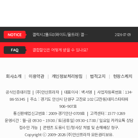
신청서 조회는 어떻게 하나요?
갤럭시Z폴드8(와이드/울트라) 갤럭시Z플립8 사전예약 공지사항
2026-07-09
결합할인은 어떻게 받을 수 있나요?
KT스토어 공식 신청서 작성 관련 자주 묻는 질문
2026-05-11
KT스토어 지원금이 신청서에 표시되지 않습니다
갤럭시S26 / 아이폰17e 공통지원금 상향!
2026-03-25
회사소개
|
이용약관
|
개인정보처리방침
|
법적고지
|
현장스케치
아이폰17e 사전예약 공지사항
휴대폰 일시불로 구매도 가능한가요?
2026-03-08
공식인증대리점
|
(주)안산프라자
|
대표이사 : 백서영
|
사업자등록번호 : 134-
갤럭시S26 사전예약 공지사항
요금제 변경은 언제할 수 있나요?
2026-02-10
86-55345
|
주소 : 경기도 안산시 단원구 고잔로 102 (고잔동)대지스타타워
906~907호
더블할인카드는 어떻게 등록 하나요?
통신판매업신고번호 : 2009-경기안산-0709호
|
고객센터 : 1577-3269
운영시간 : 월~금 09:30 ~ 19:00 / 토(공휴일) 09:30~17:00 / 일요일 카카오톡 상담
휴대폰 구매 후 불량이면 어떻게 하나요?
접수만 가능
|
콘텐츠 도용시 민/형사상 처벌 및 손해배상 청구.
Copyright ⓒ 2009~2026 (주)안산프라자 모든권리보유.