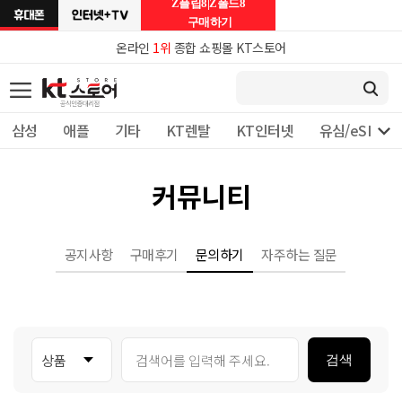
Z플립8|Z폴드8
구매하기
온라인
1위
종합 쇼핑몰 KT스토어

삼성
애플
기타
KT렌탈
KT인터넷
유심/eSIM 
커뮤니티
공지사항
구매후기
문의하기
자주하는 질문
검색