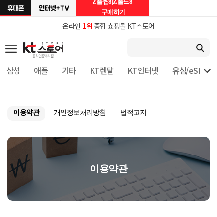
Z플립8|Z폴드8
구매하기
온라인
1위
종합 쇼핑몰 KT스토어

삼성
애플
기타
KT렌탈
KT인터넷
유심/eSIM 
이용약관
개인정보처리방침
법적고지
이용약관