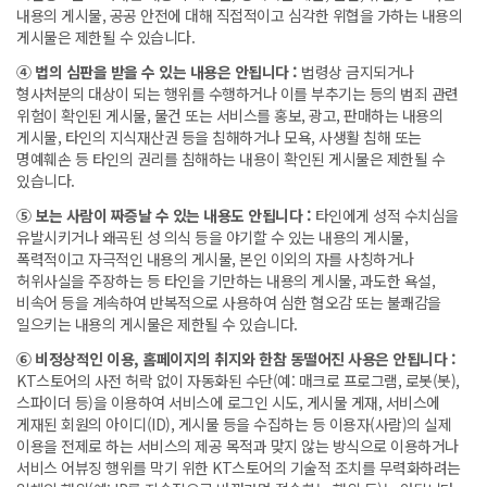
내용의 게시물, 공공 안전에 대해 직접적이고 심각한 위협을 가하는 내용의
게시물은 제한될 수 있습니다.
④ 법의 심판을 받을 수 있는 내용은 안됩니다 :
법령상 금지되거나
형사처분의 대상이 되는 행위를 수행하거나 이를 부추기는 등의 범죄 관련
위험이 확인된 게시물, 물건 또는 서비스를 홍보, 광고, 판매하는 내용의
게시물, 타인의 지식재산권 등을 침해하거나 모욕, 사생활 침해 또는
명예훼손 등 타인의 권리를 침해하는 내용이 확인된 게시물은 제한될 수
있습니다.
⑤ 보는 사람이 짜증날 수 있는 내용도 안됩니다 :
타인에게 성적 수치심을
유발시키거나 왜곡된 성 의식 등을 야기할 수 있는 내용의 게시물,
폭력적이고 자극적인 내용의 게시물, 본인 이외의 자를 사칭하거나
허위사실을 주장하는 등 타인을 기만하는 내용의 게시물, 과도한 욕설,
비속어 등을 계속하여 반복적으로 사용하여 심한 혐오감 또는 불쾌감을
일으키는 내용의 게시물은 제한될 수 있습니다.
⑥ 비정상적인 이용, 홈페이지의 취지와 한참 동떨어진 사용은 안됩니다 :
KT스토어의 사전 허락 없이 자동화된 수단(예: 매크로 프로그램, 로봇(봇),
스파이더 등)을 이용하여 서비스에 로그인 시도, 게시물 게재, 서비스에
게재된 회원의 아이디(ID), 게시물 등을 수집하는 등 이용자(사람)의 실제
이용을 전제로 하는 서비스의 제공 목적과 맞지 않는 방식으로 이용하거나
서비스 어뷰징 행위를 막기 위한 KT스토어의 기술적 조치를 무력화하려는