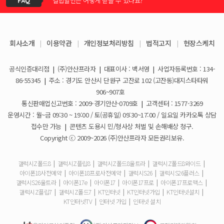
결합할인은 어떻게 받을 수 있나요?
KT스토어 공식 신청서 작성 관련 자주 묻는 질문
2026-05-11
KT스토어 지원금이 신청서에 표시되지 않습니다
갤럭시S26 / 아이폰17e 공통지원금 상향!
2026-03-25
회사소개
|
이용약관
|
개인정보처리방침
|
법적고지
|
현장스케치
아이폰17e 사전예약 공지사항
휴대폰 일시불로 구매도 가능한가요?
2026-03-08
공식인증대리점
|
(주)안산프라자
|
대표이사 : 백서영
|
사업자등록번호 : 134-
갤럭시S26 사전예약 공지사항
요금제 변경은 언제할 수 있나요?
2026-02-10
86-55345
|
주소 : 경기도 안산시 단원구 고잔로 102 (고잔동)대지스타타워
906~907호
더블할인카드는 어떻게 등록 하나요?
통신판매업신고번호 : 2009-경기안산-0709호
|
고객센터 : 1577-3269
운영시간 : 월~금 09:30 ~ 19:00 / 토(공휴일) 09:30~17:00 / 일요일 카카오톡 상담
휴대폰 구매 후 불량이면 어떻게 하나요?
접수만 가능
|
콘텐츠 도용시 민/형사상 처벌 및 손해배상 청구.
Copyright ⓒ 2009~2026 (주)안산프라자 모든권리보유.
개통철회는 어떻게 할 수 있나요?
갤럭시Z폴드8
|
갤럭시Z플립8
|
갤럭시Z폴드8울트라
|
갤럭시Z폴드8와이드
|
아이폰18사전예약
|
아이폰18프로사전예약
|
갤럭시S26
|
갤럭시S26플러스
|
ESIM 발급 방법은 어떻게 되나요?
갤럭시S26울트라
|
아이폰17e
|
아이폰17
|
아이폰17프로
|
아이폰17프로맥스
|
갤럭시Z플립7
|
갤럭시Z폴드7
|
KT인터넷
|
KT인터넷가입
|
KT인터넷설치
|
유심은 새로 구매해야 하나요?
KT인터넷TV
|
인터넷 가입
|
인터넷 설치