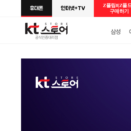
Z플립8|Z폴드
구매하기
삼성