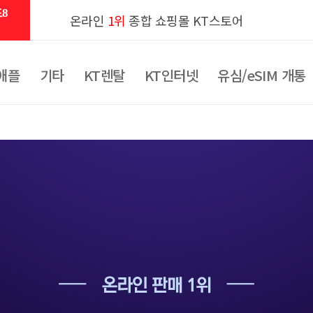
8
온라인
1위
종합 쇼핑몰 KT스토어
애플
기타
KT렌탈
KT인터넷
유심/eSIM 개통