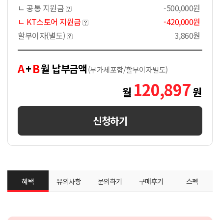
ㄴ 공통 지원금
-500,000원
ㄴ KT스토어 지원금
-420,000원
할부이자(별도)
3,860원
A
B
+
월 납부금액
(부가세포함/할부이자별도)
120,897
월
원
신청하기
혜택
유의사항
문의하기
구매후기
스펙