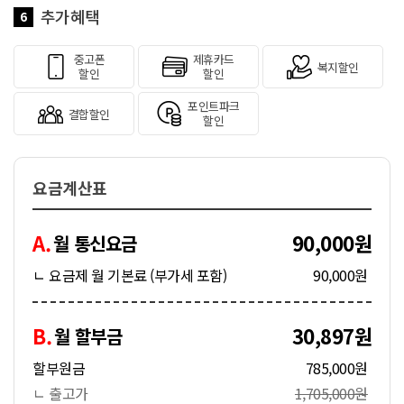
추가혜택
6
중고폰
제휴카드
복지할인
할인
할인
포인트파크
결합할인
할인
요금계산표
A.
90,000원
월 통신요금
ㄴ 요금제 월 기본료 (부가세 포함)
90,000원
B.
30,897원
월 할부금
할부원금
785,000원
ㄴ 출고가
1,705,000원