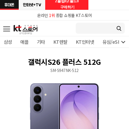
Z플립8|Z폴드8
구매하기
온라인
1위
종합 쇼핑몰 KT스토어

삼성
애플
기타
KT렌탈
KT인터넷
유심/eSIM 
갤럭시S26 플러스 512G
SM-S947NK-512