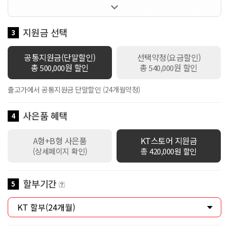

60GB 제공 / 로밍데이터 100Kbps / 데이터쉐어링 1회선 무료 / 만
18세 이하 가입시 스쿨덤(공유데이터 2배 제공+스마트기기 or 데이
터쉐어링 1회선 무료+안심박스)자동적용 / 만19세이상 ~ 만34세이
지원금 선택
3
하 가입시 Y덤(공유데이터 2배 제공+스마트기기 or 데이터쉐어링 1
회선 무료)자동적용
공통지원금(단말할인)
선택약정(요금할인)
총
원 할인
총
원 할인
500,000
540,000
출고가에서 공통지원금 단말할인 (24개월약정)
사은품 혜택
4
A형+B형 사은품
KT스토어 지원금
(상세페이지 확인)
총 420,000원 할인
할부기간
5