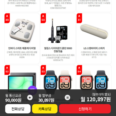
(할부이자 별도)
월 통신요금
월 할부금
+
=
월
120,897
원
90,000원
30,897원
전화상담
카톡상담
신청하기