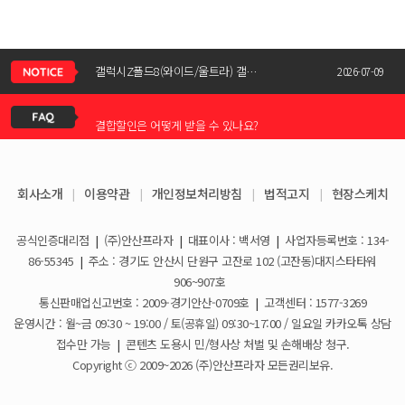
신청서 조회는 어떻게 하나요?
갤럭시Z폴드8(와이드/울트라) 갤럭시Z플립8 사전예약 공지사항
2026-07-09
결합할인은 어떻게 받을 수 있나요?
KT스토어 공식 신청서 작성 관련 자주 묻는 질문
2026-05-11
KT스토어 지원금이 신청서에 표시되지 않습니다
갤럭시S26 / 아이폰17e 공통지원금 상향!
2026-03-25
회사소개
|
이용약관
|
개인정보처리방침
|
법적고지
|
현장스케치
아이폰17e 사전예약 공지사항
휴대폰 일시불로 구매도 가능한가요?
2026-03-08
공식인증대리점
|
(주)안산프라자
|
대표이사 : 백서영
|
사업자등록번호 : 134-
갤럭시S26 사전예약 공지사항
요금제 변경은 언제할 수 있나요?
2026-02-10
86-55345
|
주소 : 경기도 안산시 단원구 고잔로 102 (고잔동)대지스타타워
906~907호
더블할인카드는 어떻게 등록 하나요?
통신판매업신고번호 : 2009-경기안산-0709호
|
고객센터 : 1577-3269
운영시간 : 월~금 09:30 ~ 19:00 / 토(공휴일) 09:30~17:00 / 일요일 카카오톡 상담
휴대폰 구매 후 불량이면 어떻게 하나요?
접수만 가능
|
콘텐츠 도용시 민/형사상 처벌 및 손해배상 청구.
Copyright ⓒ 2009~2026 (주)안산프라자 모든권리보유.
개통철회는 어떻게 할 수 있나요?