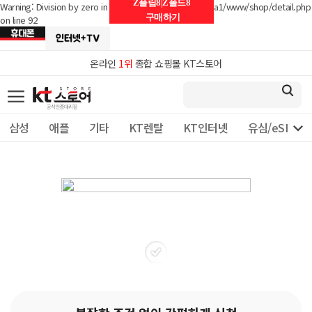
Z플립8|Z폴드8
Warning: Division by zero in /home/hosting_users/telpia1/www/shop/detail.php
구매하기
on line 92
온라인
1위
종합 쇼핑몰 KT스토어

삼성
애플
기타
KT렌탈
KT인터넷
유심/eSIM 