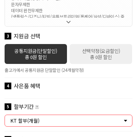
문자무제한
데이터 완전무제한
(넷플릭스/디즈니/티빙/유튜브프리미엄/폰케어/삼성/디바이스) 중

1가지 선택 가능한 요금제입니다 / 멤버십VVIP / 공유데이터
100GB 제공 / 로밍데이터 1Mbps / 데이터쉐어링 1회선 무료 / 스
마트기기 2회선 무료 / 만 18세 이하 가입시 스쿨덤(공유데이터 2배
지원금 선택
3
제공+안심박스)자동적용 / 만19세이상 ~ 만34세이하 가입시 Y덤(공
유데이터 2배 제공)자동적용
공통지원금(단말할인)
선택약정(요금할인)
총
원 할인
총
원 할인
0
0
출고가에서 공통지원금 단말할인 (24개월약정)
사은품 혜택
4
할부기간
5