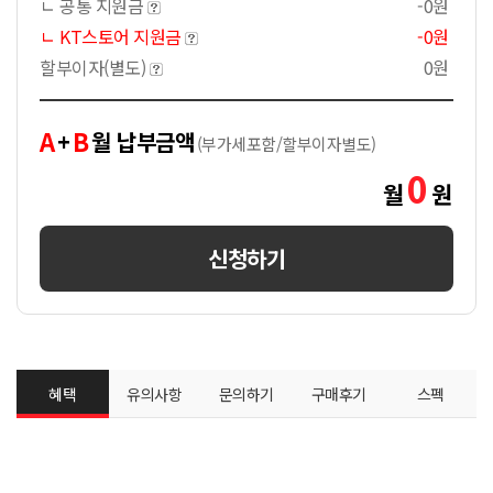
ㄴ 공통 지원금
-0원
ㄴ KT스토어 지원금
-0원
할부이자(별도)
0원
A
B
+
월 납부금액
(부가세포함/할부이자별도)
0
월
원
신청하기
혜택
유의사항
문의하기
구매후기
스펙