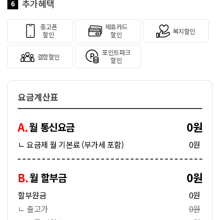
추가혜택
6
중고폰
제휴카드
복지할인
할인
할인
포인트파크
결합할인
할인
요금계산표
A.
0원
월 통신요금
ㄴ 요금제 월 기본료 (부가세 포함)
0원
B.
0원
월 할부금
할부원금
0원
ㄴ 출고가
0원