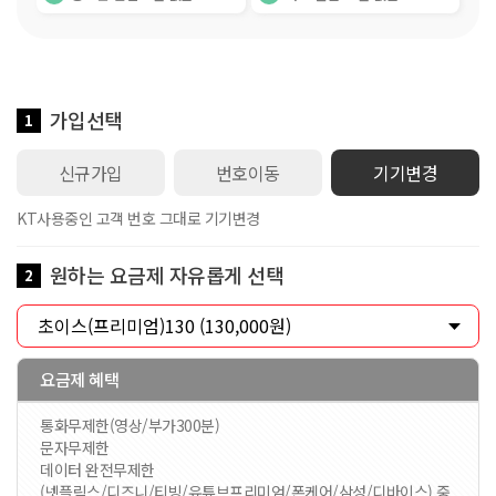
가입선택
1
신규가입
번호이동
기기변경
KT사용중인 고객 번호 그대로 기기변경
원하는 요금제 자유롭게 선택
2
요금제 혜택
통화무제한(영상/부가300분)
문자무제한
데이터 완전무제한
(넷플릭스/디즈니/티빙/유튜브프리미엄/폰케어/삼성/디바이스) 중