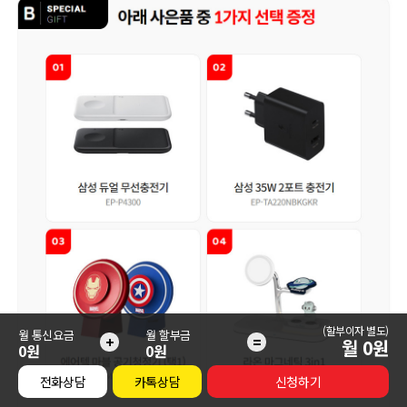
(할부이자 별도)
월 통신요금
월 할부금
+
=
월
0
원
0원
0원
전화상담
카톡상담
신청하기