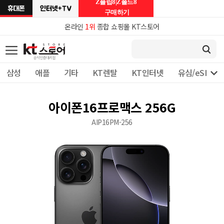
Z플립8|Z폴드8
구매하기
온라인
1위
종합 쇼핑몰 KT스토어

삼성
애플
기타
KT렌탈
KT인터넷
유심/eSIM 
아이폰16프로맥스 256G
AIP16PM-256