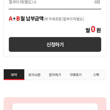
할부이자(별도)
0원
A
B
+
월 납부금액
(부가세포함/할부이자별도)
0
월
원
신청하기
혜택
유의사항
문의하기
구매후기
스펙