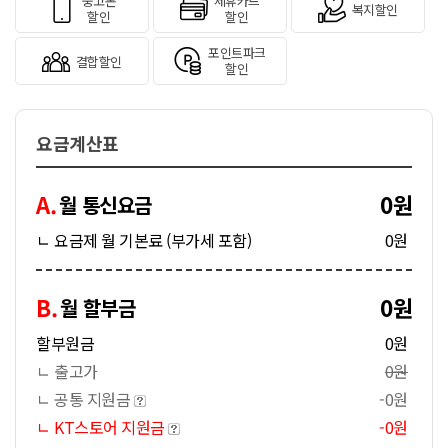
중고폰
제휴카드
복지할인
할인
할인
포인트파크
결합할인
할인
요금계산표
A.
0원
월 통신요금
ㄴ 요금제 월 기본료 (부가세 포함)
0원
B.
0원
월 할부금
할부원금
0원
ㄴ 출고가
0원
ㄴ 공통 지원금
-0원
ㄴ KT스토어 지원금
-0원