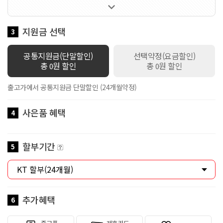

1가지 선택 가능한 요금제입니다 / 멤버십VVIP / 공유데이터
100GB 제공 / 로밍데이터 1Mbps / 데이터쉐어링 1회선 무료 / 스
마트기기 2회선 무료 / 만 18세 이하 가입시 스쿨덤(공유데이터 2배
지원금 선택
3
제공+안심박스)자동적용 / 만19세이상 ~ 만34세이하 가입시 Y덤(공
유데이터 2배 제공)자동적용
공통지원금(단말할인)
선택약정(요금할인)
총
원 할인
총
원 할인
0
0
출고가에서 공통지원금 단말할인 (24개월약정)
사은품 혜택
4
할부기간
5
추가혜택
6