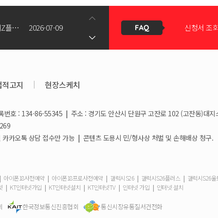
갤럭시Z폴드8(와이드/울트라) 갤럭시Z플립8 사전예약 공지사항
2026-07-09
결합할인은 
KT스토어 공식 신청서 작성 관련 자주 묻는 질문
2026-05-11
법적고지
|
현장스케치
KT스토어
호 : 134-86-55345
|
주소 : 경기도 안산시 단원구 고잔로 102 (고잔동)대지
상향!
2026-03-25
269
휴대폰 일
/ 일요일 카카오톡 상담 접수만 가능
|
콘텐츠 도용시 민/형사상 처벌 및 손해배상 청구.
2026-03-08
요금제 변경
|
|
|
|
|
아이폰18사전예약
아이폰18프로사전예약
갤럭시S26
갤럭시S26플러스
갤럭시S26
|
|
|
|
|
넷
KT인터넷가입
KT인터넷설치
KT인터넷TV
인터넷 가입
인터넷 설치
2026-02-10
회
한국정보통신진흥협회
통신시장유통질서건전화
더블할인카