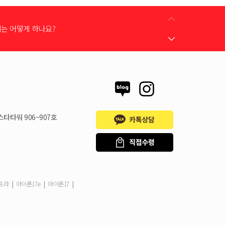
어떻게 받을 수 있나요?
 지원금이 신청서에 표시되지 않습니다
스타타워 906~907호
시불로 구매도 가능한가요?
은 언제할 수 있나요?
|
|
|
울트라
아이폰17e
아이폰17
드는 어떻게 등록 하나요?