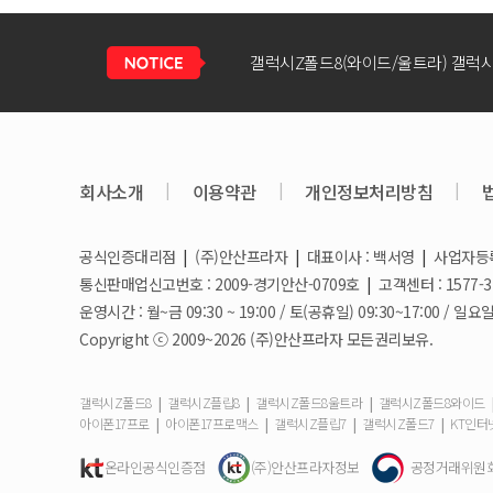
회사소개
|
이용약관
|
개인정보처리방침
|
공식인증대리점
|
(주)안산프라자
|
대표이사 : 백서영
|
사업자등록번
갤럭시S26 / 아이폰17e 공통지원금 
통신판매업신고번호 : 2009-경기안산-0709호
|
고객센터 : 1577-3
운영시간 : 월~금 09:30 ~ 19:00 / 토(공휴일) 09:30~17:00 
Copyright ⓒ 2009~2026 (주)안산프라자 모든권리보유.
아이폰17e 사전예약 공지사항
|
|
|
갤럭시Z폴드8
갤럭시Z플립8
갤럭시Z폴드8울트라
갤럭시Z폴드8와이드
|
|
|
|
아이폰17프로
아이폰17프로맥스
갤럭시Z플립7
갤럭시Z폴드7
KT인터
갤럭시S26 사전예약 공지사항
온라인공식인증점
(주)안산프라자정보
공정거래위원