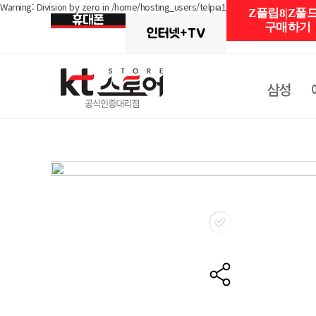
Warning: Division by zero in /home/hosting_users/telpia1/www/shop/detail_rent
Z플립8|Z폴드
구매하기
삼성