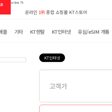
al.php on line 75
8
온라인
1위
종합 쇼핑몰 KT스토어
애플
기타
KT렌탈
KT인터넷
유심/eSIM 개통
KT인터넷
고객가