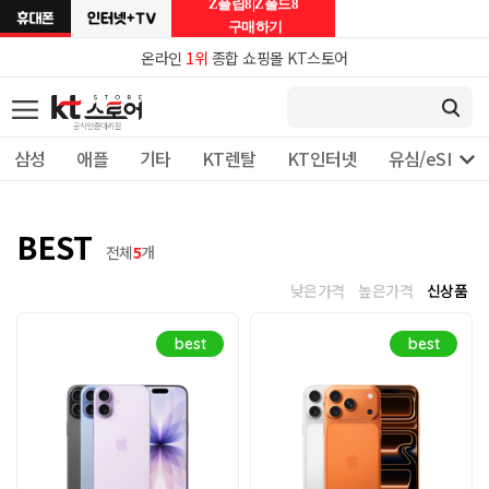
Z플립8|Z폴드8
구매하기
온라인
1위
종합 쇼핑몰 KT스토어

삼성
애플
기타
KT렌탈
KT인터넷
유심/eSIM 
BEST
전체
5
개
낮은가격
높은가격
신상품
best
best