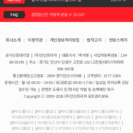
결합할인은 어떻게 받을 수 있나요?
KT스토어 공식 신청서 작성 관련 자주 묻는 질문
2026-05-11
KT스토어 지원금이 신청서에 표시되지 않습니다
갤럭시S26 / 아이폰17e 공통지원금 상향!
2026-03-25
회사소개
|
이용약관
|
개인정보처리방침
|
법적고지
|
현장스케치
아이폰17e 사전예약 공지사항
휴대폰 일시불로 구매도 가능한가요?
2026-03-08
공식인증대리점
|
(주)안산프라자
|
대표이사 : 백서영
|
사업자등록번호 : 134-
갤럭시S26 사전예약 공지사항
요금제 변경은 언제할 수 있나요?
2026-02-10
86-55345
|
주소 : 경기도 안산시 단원구 고잔로 102 (고잔동)대지스타타워
906~907호
더블할인카드는 어떻게 등록 하나요?
통신판매업신고번호 : 2009-경기안산-0709호
|
고객센터 : 1577-3269
운영시간 : 월~금 09:30 ~ 19:00 / 토(공휴일) 09:30~17:00 / 일요일 카카오톡 상담
휴대폰 구매 후 불량이면 어떻게 하나요?
접수만 가능
|
콘텐츠 도용시 민/형사상 처벌 및 손해배상 청구.
Copyright ⓒ 2009~2026 (주)안산프라자 모든권리보유.
개통철회는 어떻게 할 수 있나요?
갤럭시Z폴드8
|
갤럭시Z플립8
|
갤럭시Z폴드8울트라
|
갤럭시Z폴드8와이드
|
아이폰18사전예약
|
아이폰18프로사전예약
|
갤럭시S26
|
갤럭시S26플러스
|
ESIM 발급 방법은 어떻게 되나요?
갤럭시S26울트라
|
아이폰17e
|
아이폰17
|
아이폰17프로
|
아이폰17프로맥스
|
갤럭시Z플립7
|
갤럭시Z폴드7
|
KT인터넷
|
KT인터넷가입
|
KT인터넷설치
|