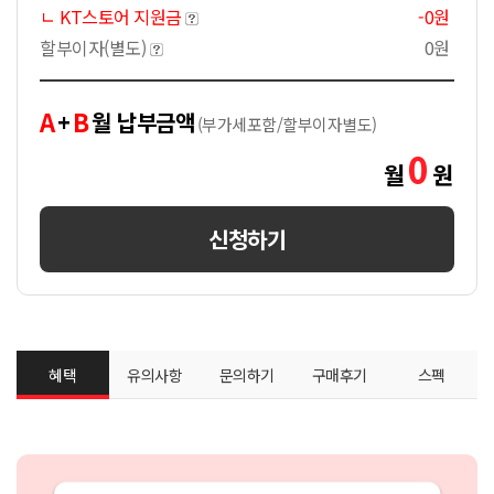
ㄴ KT스토어 지원금
-0원
할부이자(별도)
0원
A
B
+
월 납부금액
(부가세포함/할부이자별도)
0
월
원
신청하기
혜택
유의사항
문의하기
구매후기
스펙