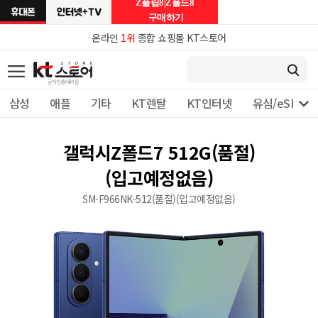
Z플립8|Z폴드8
구매하기
온라인
1위
종합 쇼핑몰 KT스토어

삼성
애플
기타
KT렌탈
KT인터넷
유심/eSIM 
갤럭시Z폴드7 512G(품절)
(입고예정없음)
SM-F966NK-512(품절)(입고예정없음)