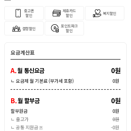
중고폰
제휴카드
복지할인
할인
할인
포인트파크
결합할인
할인
요금계산표
A.
0원
월 통신요금
ㄴ 요금제 월 기본료 (부가세 포함)
0원
B.
0원
월 할부금
할부원금
0원
ㄴ 출고가
0원
ㄴ 공통 지원금
-0원