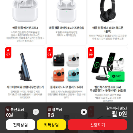
(할부이자 별도)
월 통신요금
월 할부금
+
=
월
0
원
0원
0원
전화상담
카톡상담
신청하기