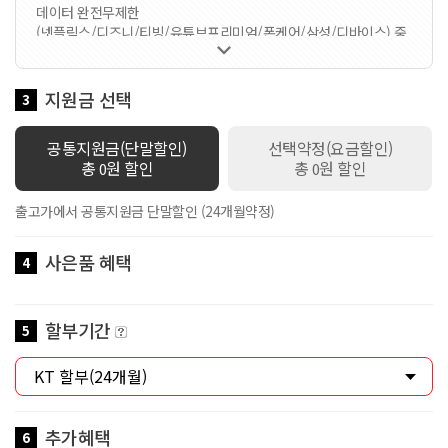
데이터 완전무제한
(넷플릭스/디즈니/티빙/유튜브프리미엄/폰케어/삼성/디바이스) 중

1가지 선택 가능한 요금제입니다 / 멤버십VVIP / 공유데이터
100GB 제공 / 로밍데이터 1Mbps / 데이터쉐어링 1회선 무료 / 스
마트기기 2회선 무료 / 만 18세 이하 가입시 스쿨덤(공유데이터 2배
지원금 선택
3
제공+안심박스)자동적용 / 만19세이상 ~ 만34세이하 가입시 Y덤(공
유데이터 2배 제공)자동적용
공통지원금(단말할인)
선택약정(요금할인)
총
원 할인
총
원 할인
0
0
출고가에서 공통지원금 단말할인 (24개월약정)
사은품 혜택
4
할부기간
5
추가혜택
6