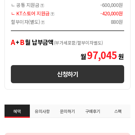
ㄴ 공통 지원금
-600,000원
ㄴ KT스토어 지원금
-420,000원
할부이자(별도)
880원
A
B
+
월 납부금액
(부가세포함/할부이자별도)
97,045
월
원
신청하기
혜택
유의사항
문의하기
구매후기
스펙