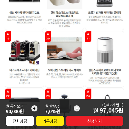
(할부이자 별도)
월 통신요금
월 할부금
+
=
월
97,045
원
90,000원
7,045원
전화상담
카톡상담
신청하기