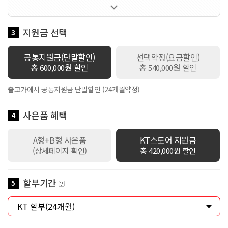

60GB 제공 / 로밍데이터 100Kbps / 데이터쉐어링 1회선 무료 / 만
18세 이하 가입시 스쿨덤(공유데이터 2배 제공+스마트기기 or 데이
터쉐어링 1회선 무료+안심박스)자동적용 / 만19세이상 ~ 만34세이
지원금 선택
3
하 가입시 Y덤(공유데이터 2배 제공+스마트기기 or 데이터쉐어링 1
회선 무료)자동적용
공통지원금(단말할인)
선택약정(요금할인)
총
원 할인
총
원 할인
600,000
540,000
출고가에서 공통지원금 단말할인 (24개월약정)
사은품 혜택
4
A형+B형 사은품
KT스토어 지원금
(상세페이지 확인)
총 420,000원 할인
할부기간
5