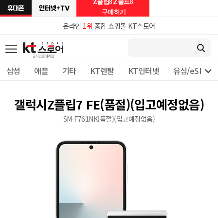
Z플립8|Z폴드8
구매하기
온라인
1위
종합 쇼핑몰 KT스토어

삼성
애플
기타
KT렌탈
KT인터넷
유심/eSIM 
갤럭시Z플립7 FE(품절)(입고예정없음)
SM-F761NK(품절)(입고예정없음)