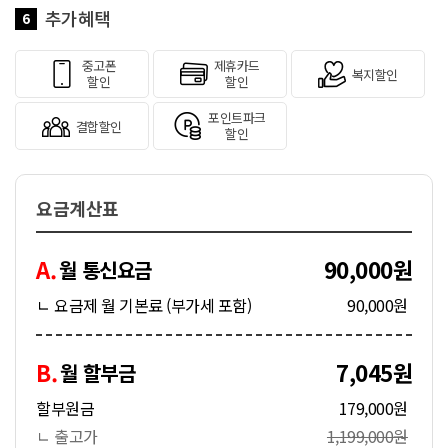
추가혜택
6
중고폰
제휴카드
복지할인
할인
할인
포인트파크
결합할인
할인
요금계산표
A.
90,000원
월 통신요금
ㄴ 요금제 월 기본료 (부가세 포함)
90,000원
B.
7,045원
월 할부금
할부원금
179,000원
ㄴ 출고가
1,199,000원