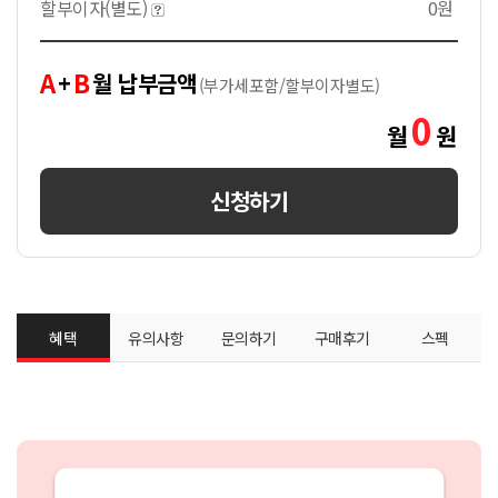
할부이자(별도)
0원
A
B
+
월 납부금액
(부가세포함/할부이자별도)
0
월
원
신청하기
혜택
유의사항
문의하기
구매후기
스펙