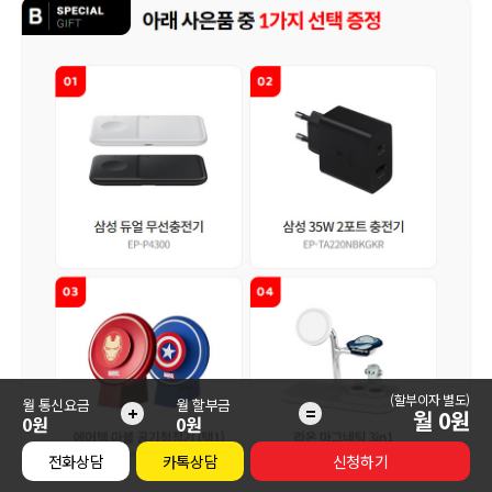
(할부이자 별도)
월 통신요금
월 할부금
+
=
월
0
원
0원
0원
전화상담
카톡상담
신청하기