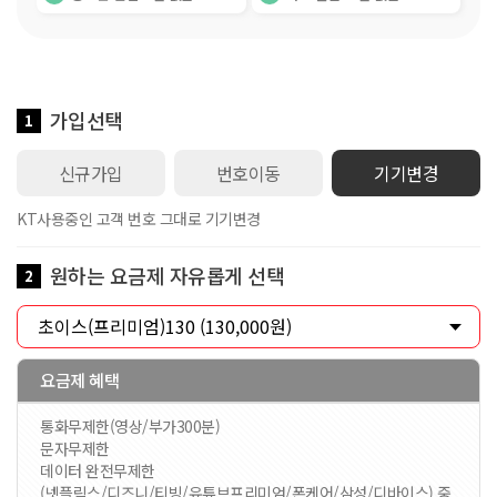
가입선택
1
신규가입
번호이동
기기변경
KT사용중인 고객 번호 그대로 기기변경
원하는 요금제 자유롭게 선택
2
요금제 혜택
통화무제한(영상/부가300분)
문자무제한
데이터 완전무제한
(넷플릭스/디즈니/티빙/유튜브프리미엄/폰케어/삼성/디바이스) 중