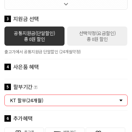

1가지 선택 가능한 요금제입니다 / 멤버십VVIP / 공유데이터
100GB 제공 / 로밍데이터 1Mbps / 데이터쉐어링 1회선 무료 / 스
마트기기 2회선 무료 / 만 18세 이하 가입시 스쿨덤(공유데이터 2배
지원금 선택
3
제공+안심박스)자동적용 / 만19세이상 ~ 만34세이하 가입시 Y덤(공
유데이터 2배 제공)자동적용
공통지원금(단말할인)
선택약정(요금할인)
총
원 할인
총
원 할인
0
0
출고가에서 공통지원금 단말할인 (24개월약정)
사은품 혜택
4
할부기간
5
추가혜택
6