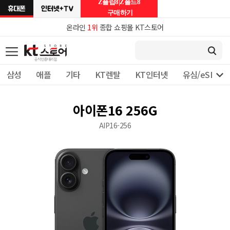
Z플립8|Z폴드8
구매하기
온라인
1위
종합 쇼핑몰 KT스토어

삼성
애플
기타
KT렌탈
KT인터넷
유심/eSIM 
아이폰16 256G
AIP16-256