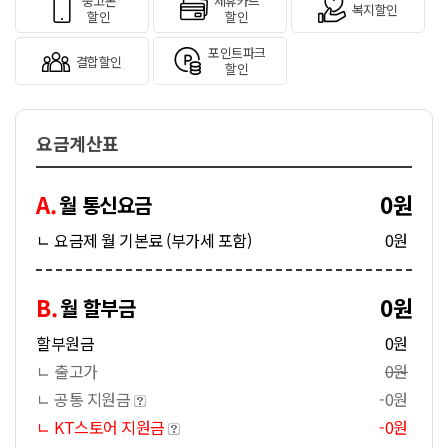
중고폰
제휴카드
복지할인
할인
할인
포인트파크
결합할인
할인
요금계산표
A.
0원
월 통신요금
ㄴ 요금제 월 기본료 (부가세 포함)
0원
B.
0원
월 할부금
할부원금
0원
ㄴ 출고가
0원
ㄴ 공통 지원금
-0원
ㄴ KT스토어 지원금
-0원