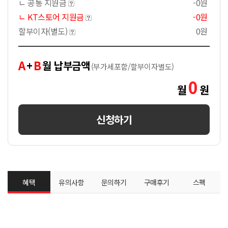
ㄴ 공통 지원금
-0원
ㄴ KT스토어 지원금
-0원
할부이자(별도)
0원
A
B
+
월 납부금액
(부가세포함/할부이자별도)
0
월
원
신청하기
혜택
유의사항
문의하기
구매후기
스펙