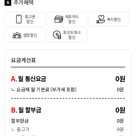
추가혜택
6
중고폰
제휴카드
복지할인
할인
할인
포인트파크
결합할인
할인
요금계산표
A.
0원
월 통신요금
ㄴ 요금제 월 기본료 (부가세 포함)
0원
B.
0원
월 할부금
할부원금
0원
ㄴ 출고가
0원