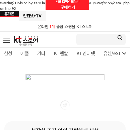
Z플립8|Z폴드8
Warning: Division by zero in /home/hosting_users/telpia1/www/shop/detail.php
구매하기
on line 92
온라인
1위
종합 쇼핑몰 KT스토어

삼성
애플
기타
KT렌탈
KT인터넷
유심/eSIM 