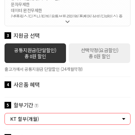
문자무제한
데이터 완전무제한
(넷플릭스/디즈니/티빙/유튜브프리미엄/폰케어/삼성/디바이스) 중

1가지 선택 가능한 요금제입니다 / 멤버십VVIP / 공유데이터
100GB 제공 / 로밍데이터 1Mbps / 데이터쉐어링 1회선 무료 / 스
마트기기 2회선 무료 / 만 18세 이하 가입시 스쿨덤(공유데이터 2배
지원금 선택
3
제공+안심박스)자동적용 / 만19세이상 ~ 만34세이하 가입시 Y덤(공
유데이터 2배 제공)자동적용
공통지원금(단말할인)
선택약정(요금할인)
총
원 할인
총
원 할인
0
0
출고가에서 공통지원금 단말할인 (24개월약정)
사은품 혜택
4
할부기간
5