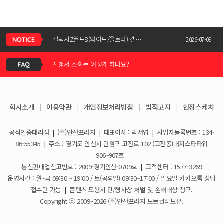
갤럭시Z폴드8(와이드/울트라) 갤럭시Z플립8 사전예약 공지사항
신청서 조회는 어떻게 하나요?
2026-07-09
KT스토어 공식 신청서 작성 관련 자주 묻는 질문
결합할인은 어떻게 받을 수 있나요?
2026-05-11
갤럭시S26 / 아이폰17e 공통지원금 상향!
KT스토어 지원금이 신청서에 표시되지 않습니다
2026-03-25
회사소개
|
이용약관
|
개인정보처리방침
|
법적고지
|
현장스케치
아이폰17e 사전예약 공지사항
휴대폰 일시불로 구매도 가능한가요?
2026-03-08
공식인증대리점
|
(주)안산프라자
|
대표이사 : 백서영
|
사업자등록번호 : 134-
갤럭시S26 사전예약 공지사항
요금제 변경은 언제할 수 있나요?
2026-02-10
86-55345
|
주소 : 경기도 안산시 단원구 고잔로 102 (고잔동)대지스타타워
906~907호
더블할인카드는 어떻게 등록 하나요?
통신판매업신고번호 : 2009-경기안산-0709호
|
고객센터 : 1577-3269
운영시간 : 월~금 09:30 ~ 19:00 / 토(공휴일) 09:30~17:00 / 일요일 카카오톡 상담
휴대폰 구매 후 불량이면 어떻게 하나요?
접수만 가능
|
콘텐츠 도용시 민/형사상 처벌 및 손해배상 청구.
Copyright ⓒ 2009~2026 (주)안산프라자 모든권리보유.
개통철회는 어떻게 할 수 있나요?