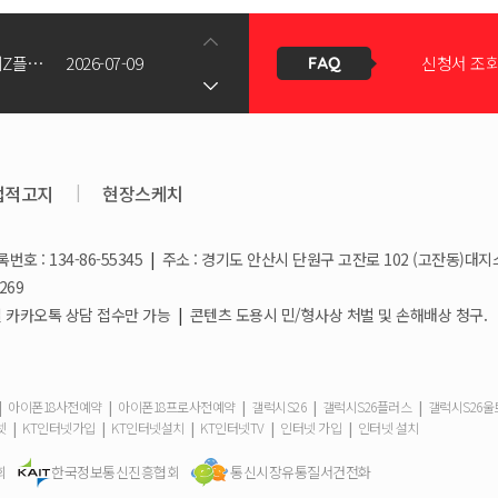
갤럭시Z폴드8(와이드/울트라) 갤럭시Z플립8 사전예약 공지사항
2026-07-09
결합할인은 
KT스토어 공식 신청서 작성 관련 자주 묻는 질문
2026-05-11
KT스토어
법적고지
|
현장스케치
호 : 134-86-55345
|
주소 : 경기도 안산시 단원구 고잔로 102 (고잔동)대지
상향!
2026-03-25
휴대폰 일
269
/ 일요일 카카오톡 상담 접수만 가능
|
콘텐츠 도용시 민/형사상 처벌 및 손해배상 청구.
2026-03-08
요금제 변경
|
|
|
|
|
아이폰18사전예약
아이폰18프로사전예약
갤럭시S26
갤럭시S26플러스
갤럭시S26
|
|
|
|
|
넷
KT인터넷가입
KT인터넷설치
KT인터넷TV
인터넷 가입
인터넷 설치
2026-02-10
회
한국정보통신진흥협회
통신시장유통질서건전화
더블할인카