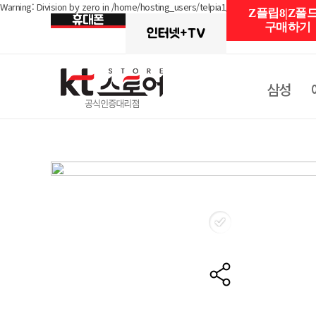
Warning: Division by zero in /home/hosting_users/telpia1/www/shop/detail_rent
Z플립8|Z폴드
구매하기
삼성