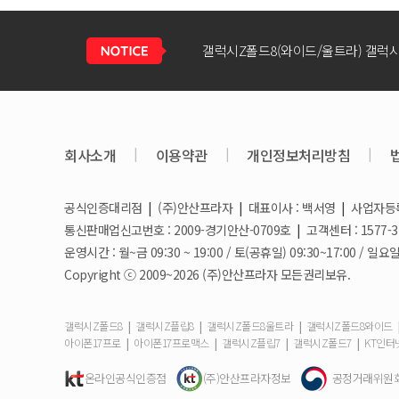
회사소개
|
이용약관
|
개인정보처리방침
|
공식인증대리점
|
(주)안산프라자
|
대표이사 : 백서영
|
사업자등록번
갤럭시S26 / 아이폰17e 공통지원금 
통신판매업신고번호 : 2009-경기안산-0709호
|
고객센터 : 1577-3
운영시간 : 월~금 09:30 ~ 19:00 / 토(공휴일) 09:30~17:00 
Copyright ⓒ 2009~2026 (주)안산프라자 모든권리보유.
아이폰17e 사전예약 공지사항
|
|
|
갤럭시Z폴드8
갤럭시Z플립8
갤럭시Z폴드8울트라
갤럭시Z폴드8와이드
|
|
|
|
아이폰17프로
아이폰17프로맥스
갤럭시Z플립7
갤럭시Z폴드7
KT인터
갤럭시S26 사전예약 공지사항
온라인공식인증점
(주)안산프라자정보
공정거래위원