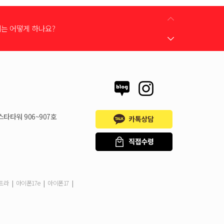
어떻게 받을 수 있나요?
 지원금이 신청서에 표시되지 않습니다
스타타워 906~907호
시불로 구매도 가능한가요?
은 언제할 수 있나요?
|
|
|
울트라
아이폰17e
아이폰17
드는 어떻게 등록 하나요?