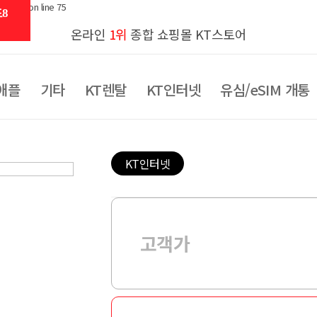
al.php on line 75
8
온라인
1위
종합 쇼핑몰 KT스토어
애플
기타
KT렌탈
KT인터넷
유심/eSIM 개통
KT인터넷
고객가