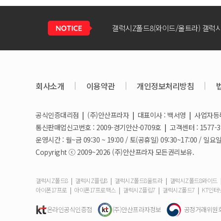
회사소개
|
이용약관
|
개인정보처리방침
|
공식인증대리점
|
(주)안산프라자
|
대표이사 : 백서영
|
사업자등록번
갤럭시S26 / 아이폰17e 공통지원금 
통신판매업신고번호 : 2009-경기안산-0709호
|
고객센터 : 1577-3
운영시간 : 월~금 09:30 ~ 19:00 / 토(공휴일) 09:30~17:00 
Copyright ⓒ 2009~2026 (주)안산프라자 모든권리보유.
아이폰17e 사전예약 공지사항
|
|
|
갤럭시Z폴드8
갤럭시Z플립8
갤럭시Z폴드8울트라
갤럭시Z폴드8와이드
|
|
|
|
아이폰17프로
아이폰17프로맥스
갤럭시Z플립7
갤럭시Z폴드7
KT인터
갤럭시S26 사전예약 공지사항
온라인공식인증점
(주)안산프라자정보
공정거래위원