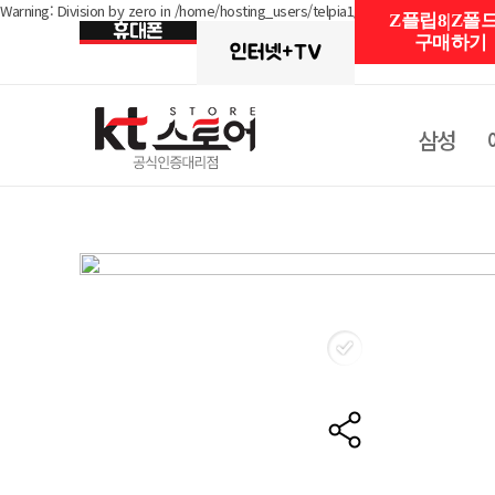
Warning: Division by zero in /home/hosting_users/telpia1/www/shop/detail_rent
Z플립8|Z폴드
구매하기
삼성