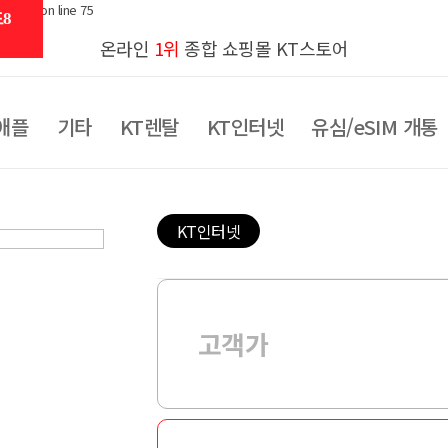
al.php on line 75
8
온라인
1위
종합 쇼핑몰 KT스토어
애플
기타
KT렌탈
KT인터넷
유심/eSIM 개통
KT인터넷
고객가