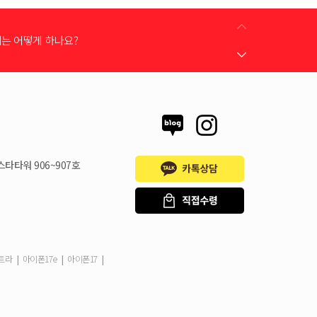
어떻게 받을 수 있나요?
 지원금이 신청서에 표시되지 않습니다
스타타워 906~907호
시불로 구매도 가능한가요?
은 언제할 수 있나요?
|
|
|
울트라
아이폰17e
아이폰17
드는 어떻게 등록 하나요?