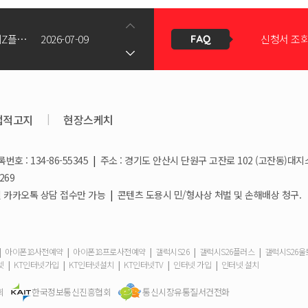
갤럭시Z폴드8(와이드/울트라) 갤럭시Z플립8 사전예약 공지사항
2026-07-09
결합할인은 
KT스토어 공식 신청서 작성 관련 자주 묻는 질문
2026-05-11
KT스토어
법적고지
|
현장스케치
호 : 134-86-55345
|
주소 : 경기도 안산시 단원구 고잔로 102 (고잔동)대지
상향!
2026-03-25
휴대폰 일
269
/ 일요일 카카오톡 상담 접수만 가능
|
콘텐츠 도용시 민/형사상 처벌 및 손해배상 청구.
2026-03-08
요금제 변경
|
|
|
|
|
아이폰18사전예약
아이폰18프로사전예약
갤럭시S26
갤럭시S26플러스
갤럭시S26
|
|
|
|
|
넷
KT인터넷가입
KT인터넷설치
KT인터넷TV
인터넷 가입
인터넷 설치
2026-02-10
회
한국정보통신진흥협회
통신시장유통질서건전화
더블할인카