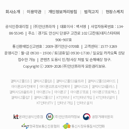
KT스토어 지원금이 신청서에 표시되지 않습니다
갤럭시S26 / 아이폰17e 공통지원금 상향!
2026-03-25
회사소개
|
이용약관
|
개인정보처리방침
|
법적고지
|
현장스케치
아이폰17e 사전예약 공지사항
휴대폰 일시불로 구매도 가능한가요?
2026-03-08
공식인증대리점
|
(주)안산프라자
|
대표이사 : 백서영
|
사업자등록번호 : 134-
갤럭시S26 사전예약 공지사항
요금제 변경은 언제할 수 있나요?
2026-02-10
86-55345
|
주소 : 경기도 안산시 단원구 고잔로 102 (고잔동)대지스타타워
906~907호
더블할인카드는 어떻게 등록 하나요?
통신판매업신고번호 : 2009-경기안산-0709호
|
고객센터 : 1577-3269
운영시간 : 월~금 09:30 ~ 19:00 / 토(공휴일) 09:30~17:00 / 일요일 카카오톡 상담
휴대폰 구매 후 불량이면 어떻게 하나요?
접수만 가능
|
콘텐츠 도용시 민/형사상 처벌 및 손해배상 청구.
Copyright ⓒ 2009~2026 (주)안산프라자 모든권리보유.
개통철회는 어떻게 할 수 있나요?
갤럭시Z폴드8
|
갤럭시Z플립8
|
갤럭시Z폴드8울트라
|
갤럭시Z폴드8와이드
|
아이폰18사전예약
|
아이폰18프로사전예약
|
갤럭시S26
|
갤럭시S26플러스
|
ESIM 발급 방법은 어떻게 되나요?
갤럭시S26울트라
|
아이폰17e
|
아이폰17
|
아이폰17프로
|
아이폰17프로맥스
|
갤럭시Z플립7
|
갤럭시Z폴드7
|
KT인터넷
|
KT인터넷가입
|
KT인터넷설치
|
유심은 새로 구매해야 하나요?
KT인터넷TV
|
인터넷 가입
|
인터넷 설치
사은품은 핸드폰과 같이 보내주시나요?
온라인공식인증점
(주)안산프라자정보
공정거래위원회
한국정보통신진흥협회
통신시장유통질서건전화