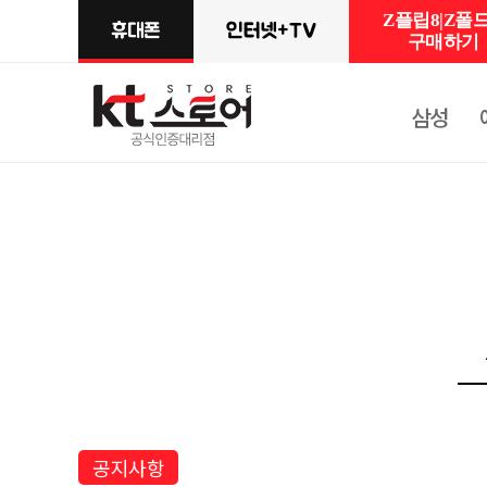
Z플립8|Z폴드
구매하기
삼성
공지사항