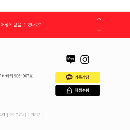
어떻게 받을 수 있나요?
 지원금이 신청서에 표시되지 않습니다
스타타워 906~907호
시불로 구매도 가능한가요?
은 언제할 수 있나요?
|
|
|
울트라
아이폰17e
아이폰17
드는 어떻게 등록 하나요?