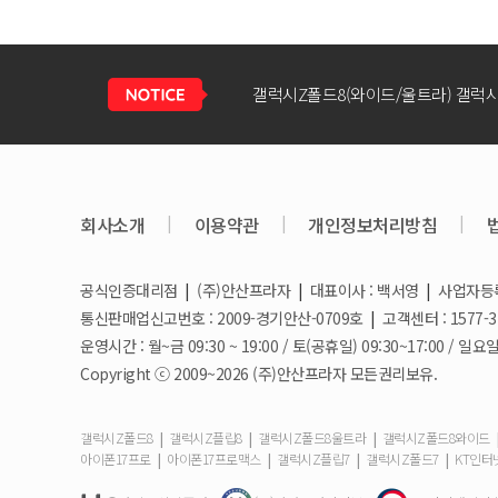
회사소개
|
이용약관
|
개인정보처리방침
|
공식인증대리점
|
(주)안산프라자
|
대표이사 : 백서영
|
사업자등록번
갤럭시S26 / 아이폰17e 공통지원금 
통신판매업신고번호 : 2009-경기안산-0709호
|
고객센터 : 1577-3
운영시간 : 월~금 09:30 ~ 19:00 / 토(공휴일) 09:30~17:00 
Copyright ⓒ 2009~2026 (주)안산프라자 모든권리보유.
아이폰17e 사전예약 공지사항
|
|
|
갤럭시Z폴드8
갤럭시Z플립8
갤럭시Z폴드8울트라
갤럭시Z폴드8와이드
|
|
|
|
아이폰17프로
아이폰17프로맥스
갤럭시Z플립7
갤럭시Z폴드7
KT인터
갤럭시S26 사전예약 공지사항