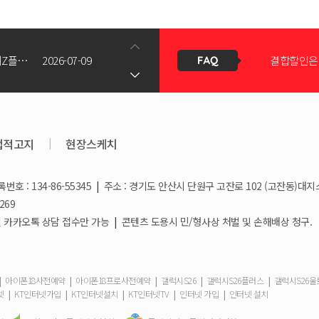
갤럭시Z폴드8(와이드/울트라) 갤럭시Z플립8 사전예약 공지사항
2026-07-09
결합할인은 
KT스토어 공식 신청서 작성 관련 자주 묻는 질문
2026-05-11
KT스토어
법적고지
|
현장스케치
호 : 134-86-55345
|
주소 : 경기도 안산시 단원구 고잔로 102 (고잔동)대지
상향!
2026-03-25
휴대폰 일
269
/ 일요일 카카오톡 상담 접수만 가능
|
콘텐츠 도용시 민/형사상 처벌 및 손해배상 청구.
2026-03-08
요금제 변경
|
|
|
|
|
아이폰18사전예약
아이폰18프로사전예약
갤럭시S26
갤럭시S26플러스
갤럭시S26
|
|
|
|
|
넷
KT인터넷가입
KT인터넷설치
KT인터넷TV
인터넷 가입
인터넷 설치
2026-02-10
더블할인카