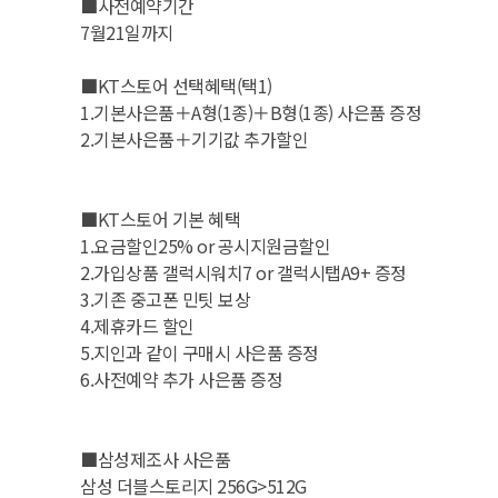
■사전예약기간
7월21일까지
■KT스토어 선택혜택(택1)
1.기본사은품＋A형(1종)＋B형(1종) 사은품 증정
2.기본사은품＋기기값 추가할인
■KT스토어 기본 혜택
1.요금할인25% or 공시지원금할인
2.가입상품 갤럭시워치7 or 갤럭시탭A9+ 증정
3.기존 중고폰 민팃 보상
4.제휴카드 할인
5.지인과 같이 구매시 사은품 증정
6.사전예약 추가 사은품 증정
■삼성제조사 사은품
삼성 더블스토리지 256G>512G