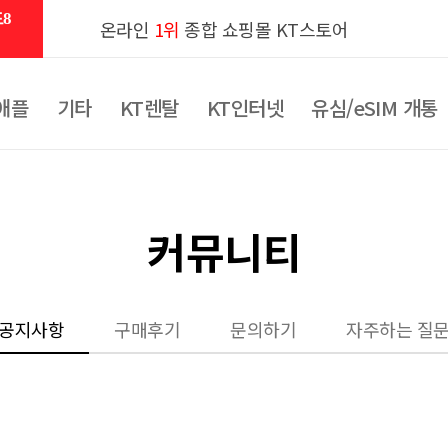
8
온라인
1위
종합 쇼핑몰 KT스토어
애플
기타
KT렌탈
KT인터넷
유심/eSIM 개통
커뮤니티
공지사항
구매후기
문의하기
자주하는 질